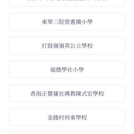
東華三院曾憲備小學
打鼓嶺嶺英公立學校
福德學社小學
香海正覺蓮社佛教陳式宏學校
金錢村何東學校