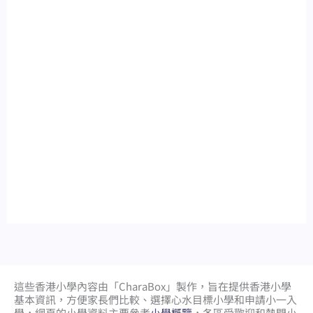
這些香港小學內容由「CharaBox」製作，旨在提供香港小學
基本資訊，方便家長們比較、
選擇心水目標小學和申請小一入
學，網頁的小學資料主要參考
小學概覽
，各區受歡迎和熱門小