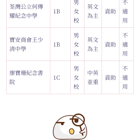
男
不
荃灣公立何傳
英文
1B
女
資助
適
耀紀念中學
為主
校
用
男
不
寶安商會王少
英文
1B
女
資助
適
清中學
為主
校
用
男
不
廖寶珊紀念書
中英
1C
女
資助
適
院
並重
校
用