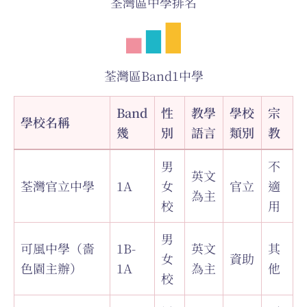
荃灣區中學排名
荃灣區Band1中學
Band
性
教學
學校
宗
學校名稱
幾
別
語言
類別
教
男
不
英文
荃灣官立中學
1A
女
官立
適
為主
校
用
男
可風中學（嗇
1B-
英文
其
女
資助
色園主辦）
1A
為主
他
校