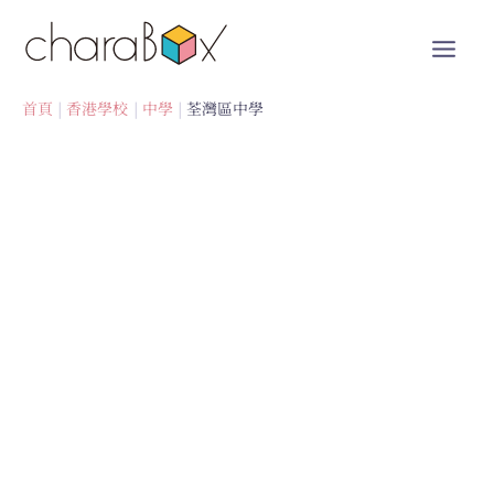
跳
至
內
容
首頁
香港學校
中學
荃灣區中學