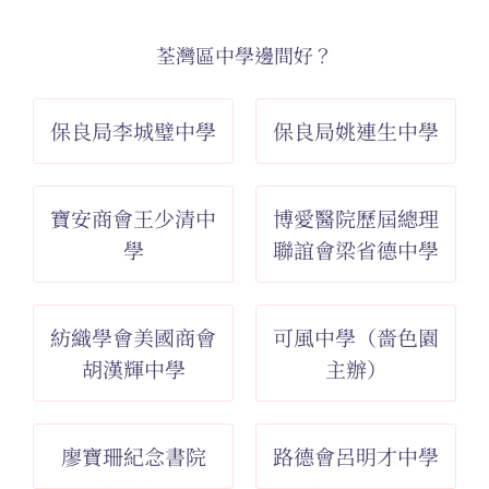
荃灣區中學邊間好？
保良局李城璧中學
保良局姚連生中學
寶安商會王少清中
博愛醫院歷屆總理
學
聯誼會梁省德中學
紡織學會美國商會
可風中學（嗇色園
胡漢輝中學
主辦）
廖寶珊紀念書院
路德會呂明才中學