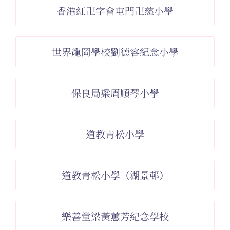
香港紅卍字會屯門卍慈小學
世界龍岡學校劉德容紀念小學
保良局梁周順琴小學
道教青松小學
道教青松小學（湖景邨）
樂善堂梁黃蕙芳紀念學校