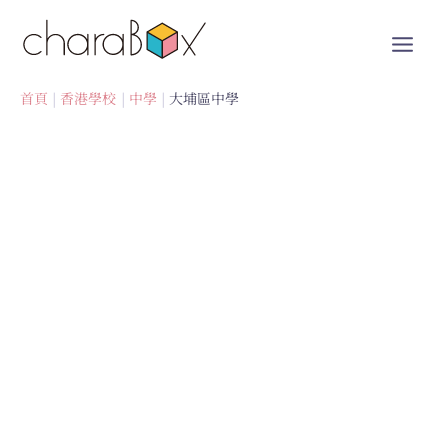
跳
至
內
容
首頁
香港學校
中學
大埔區中學