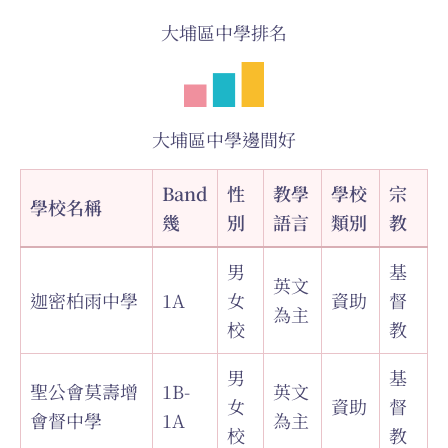
大埔區中學排名
大埔區中學邊間好
Band
性
教學
學校
宗
學校名稱
幾
別
語言
類別
教
男
基
英文
迦密柏雨中學
1A
女
資助
督
為主
校
教
男
基
聖公會莫壽增
1B-
英文
女
資助
督
會督中學
1A
為主
校
教