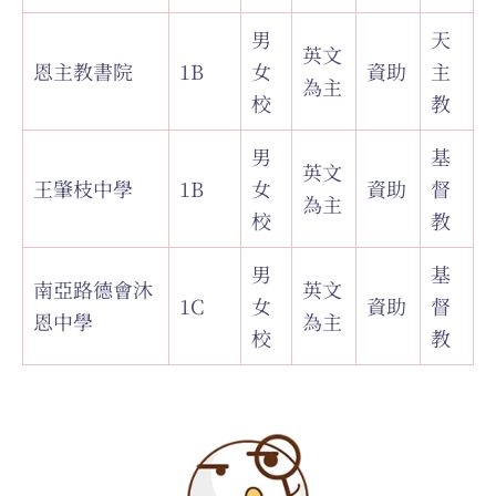
男
天
英文
恩主教書院
1B
女
資助
主
為主
校
教
男
基
英文
王肇枝中學
1B
女
資助
督
為主
校
教
男
基
南亞路德會沐
英文
1C
女
資助
督
恩中學
為主
校
教