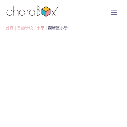
跳
至
內
容
首頁
香港學校
小學
觀塘區小學