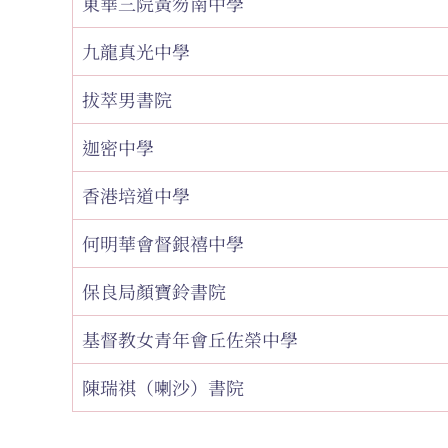
東華三院黃笏南中學
九龍真光中學
拔萃男書院
迦密中學
香港培道中學
何明華會督銀禧中學
保良局顏寶鈴書院
基督教女青年會丘佐榮中學
陳瑞祺（喇沙）書院