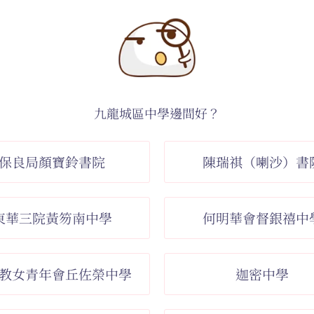
九龍城區中學邊間好？
保良局顏寶鈴書院
陳瑞祺（喇沙）書
東華三院黃笏南中學
何明華會督銀禧中
教女青年會丘佐榮中學
迦密中學