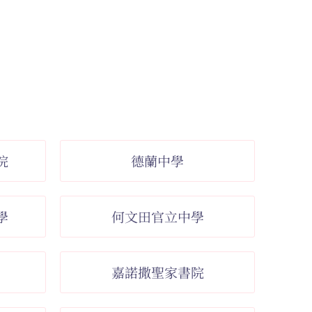
院
德蘭中學
學
何文田官立中學
嘉諾撒聖家書院