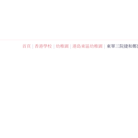
跳
至
內
容
首頁
香港學校
幼稚園
港島東區幼稚園
東華三院捷和鄭