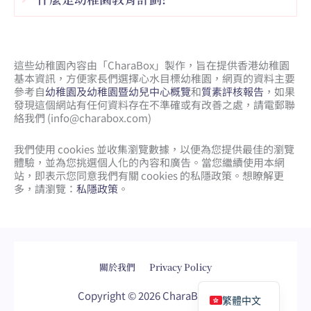
這些幼稚園內容由「CharaBox」製作，旨在提供香港幼稚園
基本資訊，方便家長們選擇心水目標幼稚園，網頁的資料主要
參考自
幼稚園及幼稚園暨幼兒中心概覽
和
質素評核報告
，如果
發現這個網站有任何資料存在不準確或有改善之處，請電郵聯
絡我們 (
info@charabox.com
)
我們使用 cookies 並收集瀏覽數據，以便為您提供最佳的瀏覽
體驗，並為您挑選個人化的內容和廣告。當您繼續使用本網
站，即表示您同意我們有關 cookies 的私隱政策。想瞭解更
多，請瀏覽：
私隱政策
。
網頁設計
by
isualsense
關於我們
Privacy Policy
English
Copyright © 2026 CharaBox.com
繁體中文
網頁設計
網站設計
網頁設計公司
網站設計公司
WordPress網頁設計
wordpress網頁
seo公司
sem公司