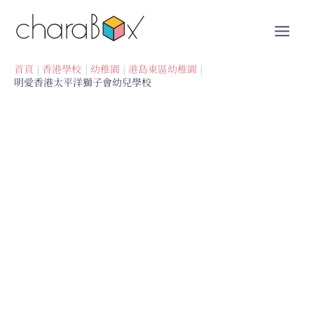
跳
至
內
容
首頁
香港學校
幼稚園
港島東區幼稚園
明愛香港太平洋獅子會幼兒學校