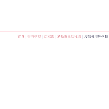
跳
至
內
容
首頁
香港學校
幼稚園
港島東區幼稚園
浸信會培理學校