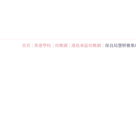
跳
至
內
容
首頁
香港學校
幼稚園
港島東區幼稚園
保良局慧妍雅集