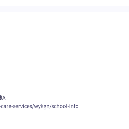
樓A
care-services/wykgn/school-info