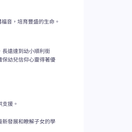
講福音，培育豐盛的生命。
，長遠達到幼小順利銜
確保幼兒信仰心靈得著優
供支援。
最新發展和瞭解子女的學