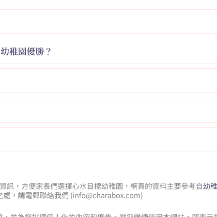
的幼稚園優勝？
基本資訊，方便家長們選擇心水目標幼稚園，網頁的資料主要參考自
幼
處，請電郵聯絡我們 (
info@charabox.com
)
體驗，並為您挑選個人化的內容和廣告。當您繼續使用本網站，即表示您同意