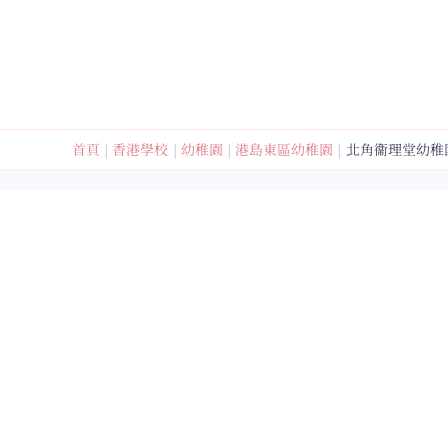
跳
至
內
容
首頁
香港學校
幼稚園
港島東區幼稚園
北角衞理堂幼稚