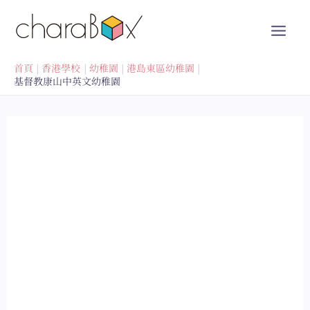
跳
至
內
容
首頁
香港學校
幼稚園
港島東區幼稚園
基督教康山中英文幼稚園