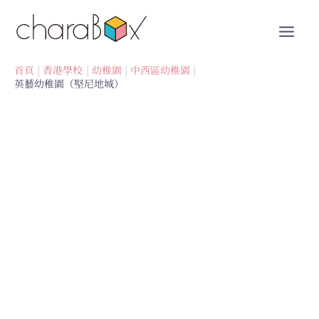
跳
至
內
容
首頁
香港學校
幼稚園
中西區幼稚園
英藝幼稚園（堅尼地城）