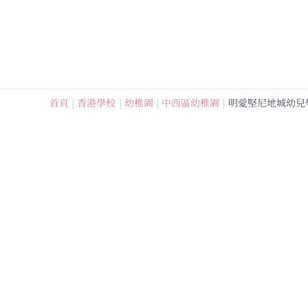
跳
至
內
容
首頁
香港學校
幼稚園
中西區幼稚園
明愛堅尼地城幼兒