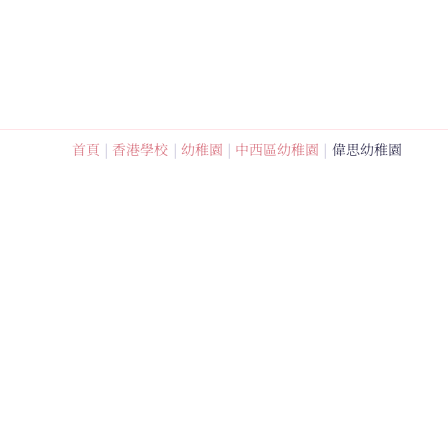
跳
至
內
容
首頁
香港學校
幼稚園
中西區幼稚園
偉思幼稚園