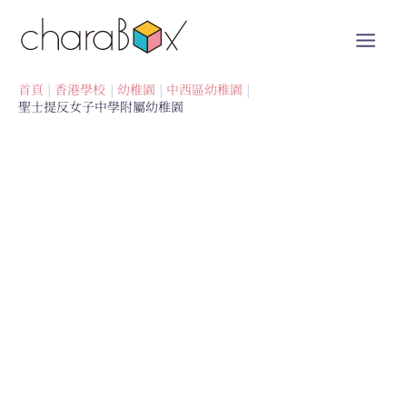
跳
至
內
容
首頁
香港學校
幼稚園
中西區幼稚園
聖士提反女子中學附屬幼稚園