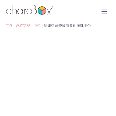
跳
至
內
容
首頁
香港學校
中學
紡織學會美國商會胡漢輝中學