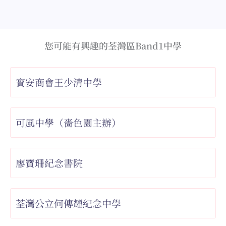
您可能有興趣的荃灣區Band1中學
寶安商會王少清中學
可風中學（嗇色園主辦）
廖寶珊紀念書院
荃灣公立何傳耀紀念中學