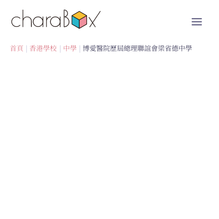
跳
至
內
容
首頁
香港學校
中學
博愛醫院歷屆總理聯誼會梁省德中學