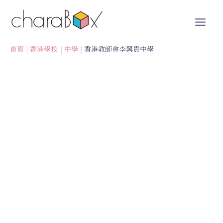
跳
至
內
容
首頁
香港學校
中學
香港教師會李興貴中學