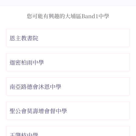
您可能有興趣的大埔區Band1中學
恩主教書院
迦密柏雨中學
南亞路德會沐恩中學
聖公會莫壽增會督中學
王肇枝中學