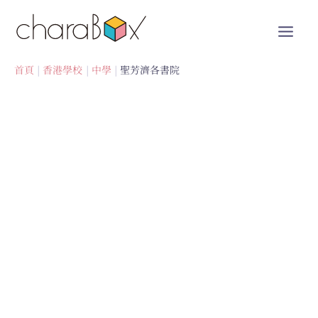
跳
至
內
容
首頁
香港學校
中學
聖芳濟各書院