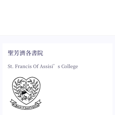
聖芳濟各書院
St. Francis Of Assisi’s College