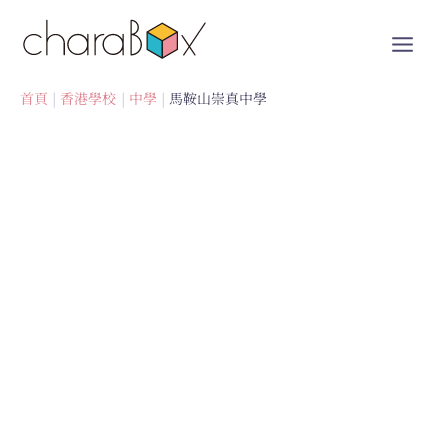
跳
至
內
容
首頁
香港學校
中學
馬鞍山崇真中學