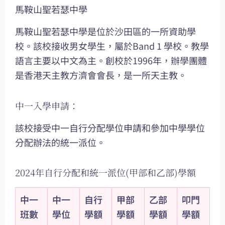
馬鞍山聖若瑟中學
馬鞍山聖若瑟中學是位於沙田區的一所資助學
校。該校接收男女學生，屬於Band 1 學校。教學
語言主要以中文為主。創校於1996年，辦學團體
是香港天主教方濟會會長，是一所天主教。
中一入學申請：
該校接受中一自行分配學位申請和參加中學學位
分配辦法的統一派位。
2024年自行分配和統一派位(甲部和乙部)學額
中一
中一
自行
甲部
乙部
叩門
班數
學位
學額
學額
學額
學額