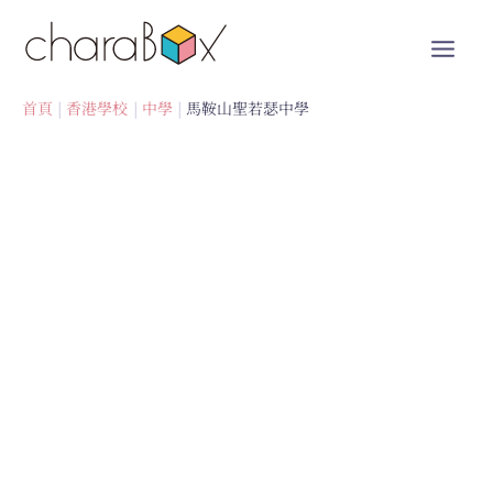
跳
至
內
容
首頁
香港學校
中學
馬鞍山聖若瑟中學