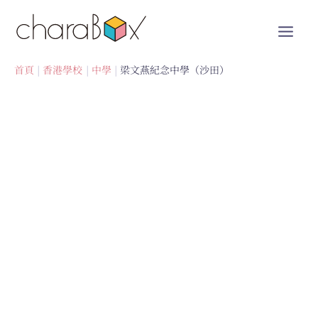
跳
至
內
容
首頁
香港學校
中學
梁文燕紀念中學（沙田）