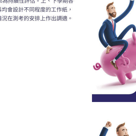
0%為持續性評估。上、下學期各
科均會設計不同程度的工作紙，
情況在測考的安排上作出調適。