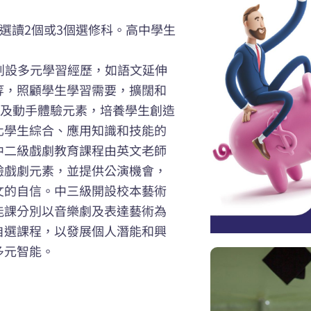
生可選讀2個或3個選修科。高中學生
，創設多元學習經歷，如語文延伸
等，照顧學生學習需要，擴闊和
考及動手體驗元素，培養學生創造
化學生綜合、應用知識和技能的
中二級戲劇教育課程由英文老師
驗戲劇元素，並提供公演機會，
文的自信。中三級開設校本藝術
能課分別以音樂劇及表達藝術為
自選課程，以發展個人潛能和興
多元智能。