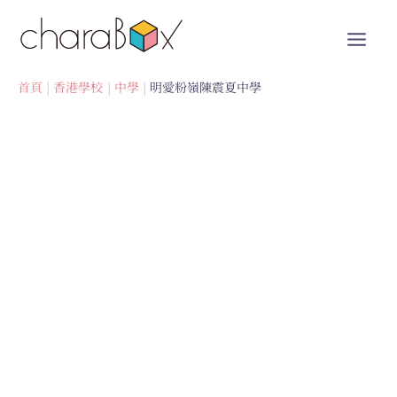
跳
至
內
容
首頁
香港學校
中學
明愛粉嶺陳震夏中學