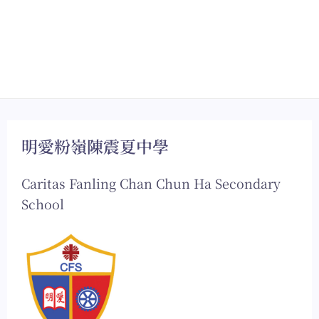
明愛粉嶺陳震夏中學
Caritas Fanling Chan Chun Ha Secondary
School