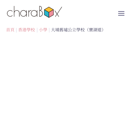
跳
至
內
容
首頁
香港學校
小學
大埔舊墟公立學校（寶湖道）