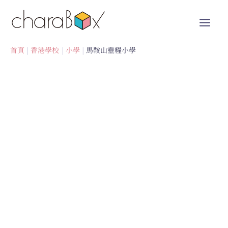
跳
至
內
容
首頁
香港學校
小學
馬鞍山靈糧小學