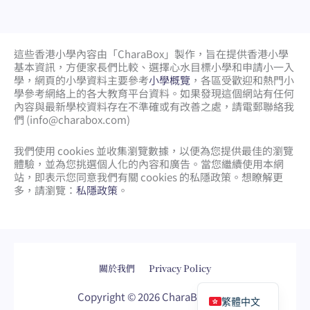
這些香港小學內容由「CharaBox」製作，旨在提供香港小學
基本資訊，方便家長們比較、
選擇心水目標小學和申請小一入
學，網頁的小學資料主要參考
小學概覽
，各區受歡迎和熱門小
學參考網絡上的各大教育平台資料。如果發現這個網站有任何
內容與最新學校資料存在不準確或有改善之處，請電郵聯絡我
們 (
info@charabox.com
)
我們使用 cookies 並收集瀏覽數據，以便為您提供最佳的瀏覽
體驗，並為您挑選個人化的內容和廣告。當您繼續使用本網
站，即表示您同意我們有關 cookies 的私隱政策。想瞭解更
多，請瀏覽：
私隱政策
。
網頁設計
by
isualsense
關於我們
Privacy Policy
English
Copyright © 2026 CharaBox.com
繁體中文
網頁設計
網站設計
網頁設計公司
網站設計公司
WordPress網頁設計
wordpress網頁
seo公司
sem公司