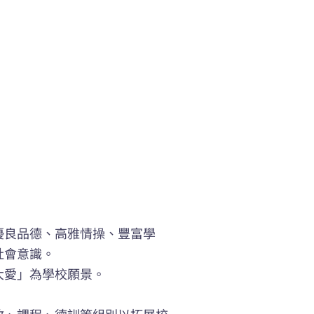
優良品德、高雅情操、豐富學
社會意識。
大愛」為學校願景。
政、課程、德訓等組別以拓展校