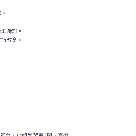
坊等。
義工聯誼。
技巧教育。
電視台、小組學習室2間、音樂