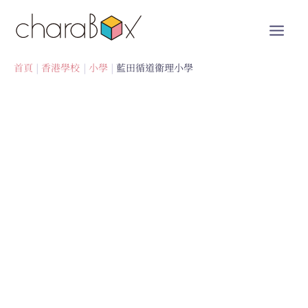
跳
至
內
容
首頁
香港學校
小學
藍田循道衞理小學