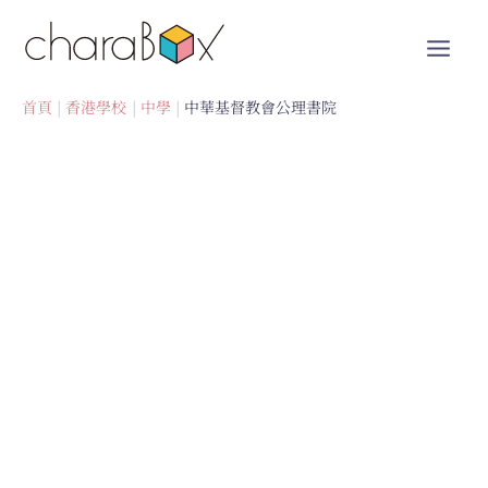
跳
至
內
容
首頁
香港學校
中學
中華基督教會公理書院