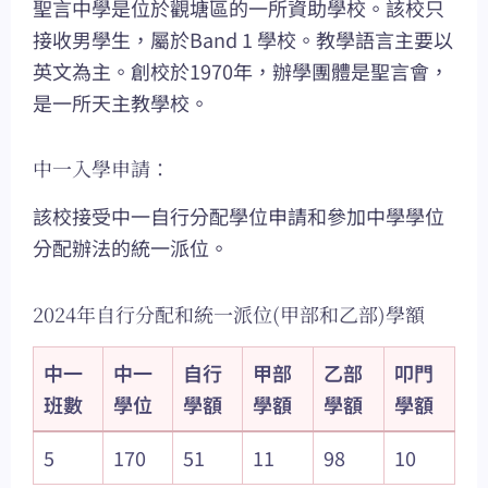
聖言中學是位於觀塘區的一所資助學校。該校只
接收男學生，屬於Band 1 學校。教學語言主要以
英文為主。創校於1970年，辦學團體是聖言會，
是一所天主教學校。
中一入學申請：
該校接受中一自行分配學位申請和參加中學學位
分配辦法的統一派位。
2024年自行分配和統一派位(甲部和乙部)學額
中一
中一
自行
甲部
乙部
叩門
班數
學位
學額
學額
學額
學額
5
170
51
11
98
10