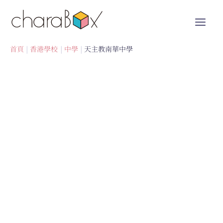
跳
至
內
容
首頁
香港學校
中學
天主教南華中學