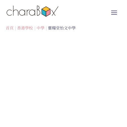
跳
至
內
容
首頁
香港學校
中學
靈糧堂怡文中學