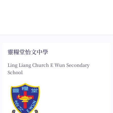
靈糧堂怡文中學
Ling Liang Church E Wun Secondary
School