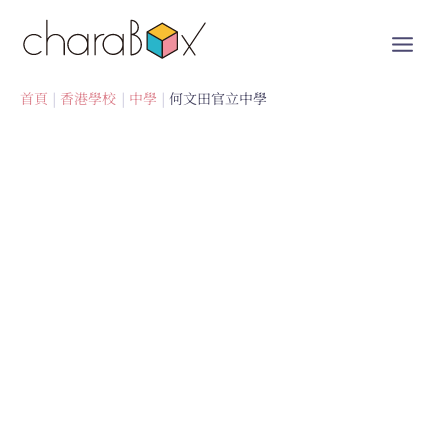
跳
至
內
容
首頁
香港學校
中學
何文田官立中學