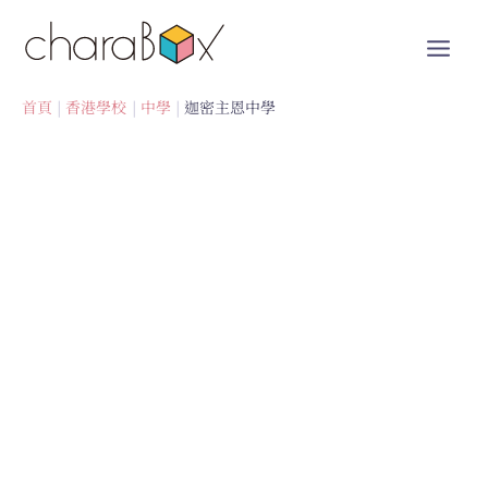
跳
至
內
容
首頁
香港學校
中學
迦密主恩中學