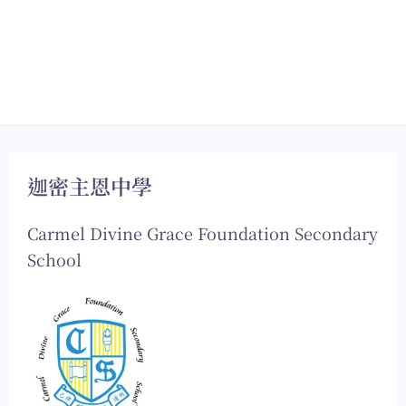
迦密主恩中學
Carmel Divine Grace Foundation Secondary
School