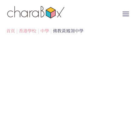
跳
至
內
容
首頁
香港學校
中學
佛教黃鳳翎中學