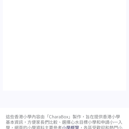
這些香港小學內容由「CharaBox」製作，旨在提供香港小學
基本資訊，方便家長們比較、
選擇心水目標小學和申請小一入
學，網頁的小學資料主要參考
小學概覽
，各區受歡迎和熱門小