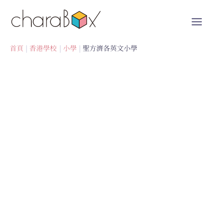
跳
至
內
容
首頁
香港學校
小學
聖方濟各英文小學