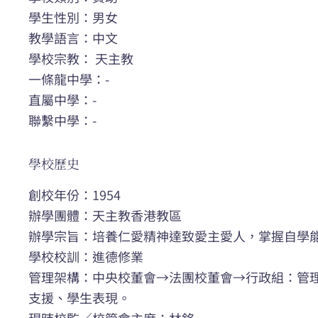
學生性別：男女
教學語言：中文
學校宗教： 天主教
一條龍中學：-
直屬中學：-
聯繫中學：-
學校歷史
創校年份：1954
辦學團體：天主教香港教區
辦學宗旨：培養仁愛精神達致愛主愛人，掌握自學
學校校訓：進德修業
管理架構：中央校董會→法團校董會→行政組：管
支援、學生表現。
現時校監／校管會主席：林銘