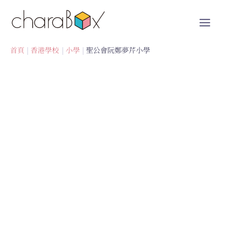
跳
至
內
容
首頁
香港學校
小學
聖公會阮鄭夢芹小學