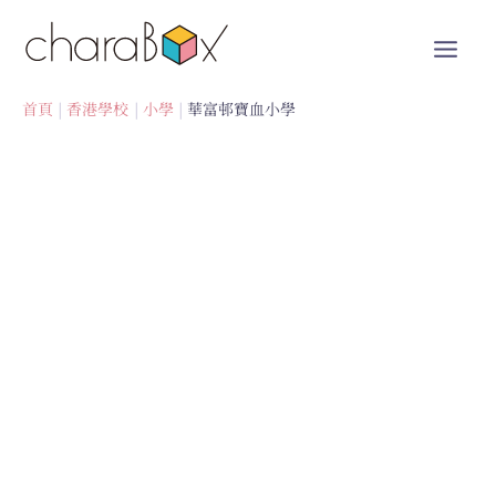
跳
至
內
容
首頁
香港學校
小學
華富邨寶血小學