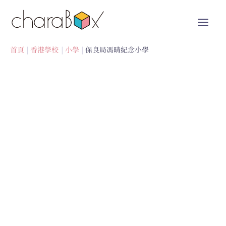
跳
至
內
容
首頁
香港學校
小學
保良局馮晴紀念小學