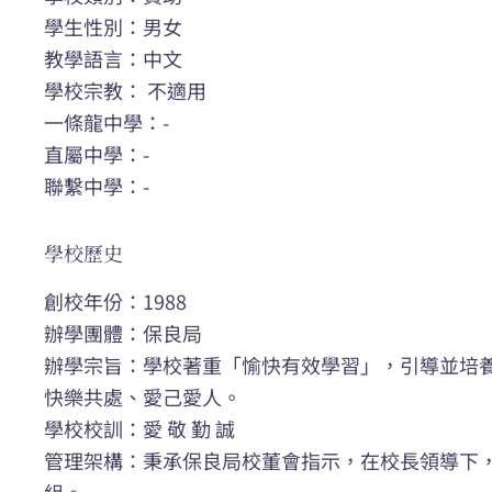
學生性別：男女
教學語言：中文
學校宗教： 不適用
一條龍中學：-
直屬中學：-
聯繫中學：-
學校歷史
創校年份：1988
辦學團體：保良局
辦學宗旨：學校著重「愉快有效學習」，引導並培
快樂共處、愛己愛人。
學校校訓：愛 敬 勤 誠
管理架構：秉承保良局校董會指示，在校長領導下
組。