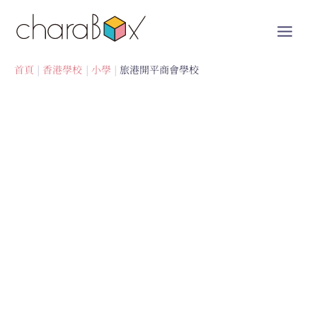
跳
至
內
容
首頁
香港學校
小學
旅港開平商會學校