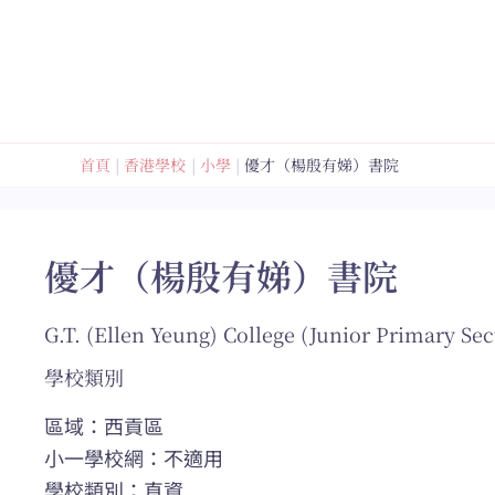
跳
至
內
容
首頁
香港學校
小學
優才（楊殷有娣）書院
優才（楊殷有娣）書院
G.T. (Ellen Yeung) College (Junior Primary Sec
學校類別
區域：西貢區
小一學校網：不適用
學校類別：直資