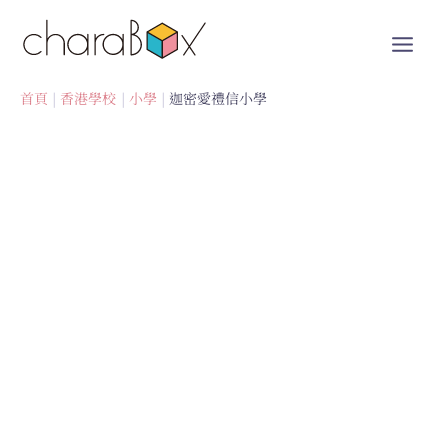
跳
至
內
容
首頁
香港學校
小學
迦密愛禮信小學