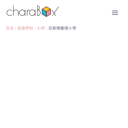
跳
至
內
容
首頁
香港學校
小學
亞斯理衞理小學